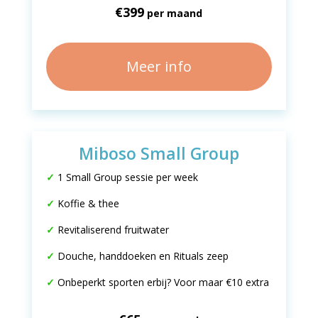
€399
per maand
Meer info
Miboso Small Group
✓
1 Small Group sessie per week
✓
K
offie & thee
✓
Revitaliserend fruitwater
✓
D
ouche, handdoeken en Rituals zeep
✓
Onbeperkt sporten erbij? Voor maar €10 extra