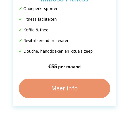
✓
Onbeperkt sporten
✓
Fitness faciliteiten
✓
K
offie & thee
✓
Revitaliserend fruitwater
✓
D
ouche, handdoeken en Rituals zeep
€55
per maand
Meer info