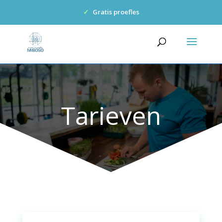
✓
Gratis proefles
Tarieven