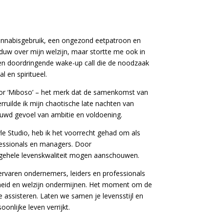
 cannabisgebruik, een ongezond eetpatroon en
aduw over mijn welzijn, maar stortte me ook in
een doordringende wake-up call die de noodzaak
l en spiritueel.
oor ‘Miboso’ – het merk dat de samenkomst van
ruilde ik mijn chaotische late nachten van
euwd gevoel van ambitie en voldoening.
yle Studio, heb ik het voorrecht gehad om als
ofessionals en managers. Door
algehele levenskwaliteit mogen aanschouwen.
ervaren ondernemers, leiders en professionals
ondheid en welzijn ondermijnen. Het moment om de
te assisteren. Laten we samen je levensstijl en
onlijke leven verrijkt.