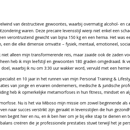
ervelwind van destructieve gewoontes, waarbij overmatig alcohol- en
tzondering waren. Deze precaire levensstijl wierp niet enkel een sch
 een verontrustend gewicht van bijna 150 kg en een hernia. Het was 
n, een die elke dimensie omvatte – fysiek, mentaal, emotioneel, sociaa
niet alleen mijn transformerende reis, maar zaaide ook de zaden v
heen heb ik mijn leefstijl en gewoonten 180 graden omgedraaid. Ik ver
 doel, waarbij ik nu om 3:30 uur wakker word, vervuld met een herni
pecialist en 10 jaar in het runnen van mijn Personal Training & Lifest
ormaties van jonge en ervaren ondernemers, medische & juridische pr
eiding heb ik opmerkelijke metamorfoses in hun fitness, mindset en 
amorfose. Nu is het via Miboso mijn missie om zowel beginnende als 
reven naar succes verstrikt zijn geraakt in levensstijlen die hun gez
en begint hier en nu, en ik ben hier om je bij elke stap te dienen en 
ns creëren die je professionele prestaties stuwt terwijl het je perso