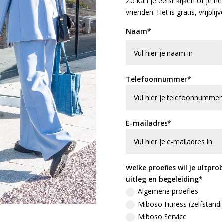
Zo kan je eerst kijken of je he
vrienden. Het is gratis, vrijbli
Naam*
Telefoonnummer*
E-mailadres*
Welke proefles wil je uitpro
uitleg en begeleiding*
Algemene proefles
Miboso Fitness (zelfstand
Miboso Service