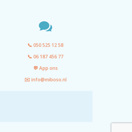

📞 050 525 12 58
📞 06 187 456 77
💬 App ons
✉️ info@miboso.nl