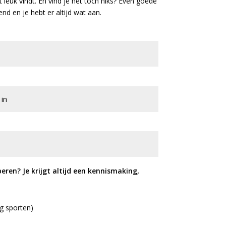
t leuk vindt. En vind je het toch niks? Even goede
jvend en je hebt er altijd wat aan.
beren? Je krijgt altijd een kennismaking,
ig sporten)