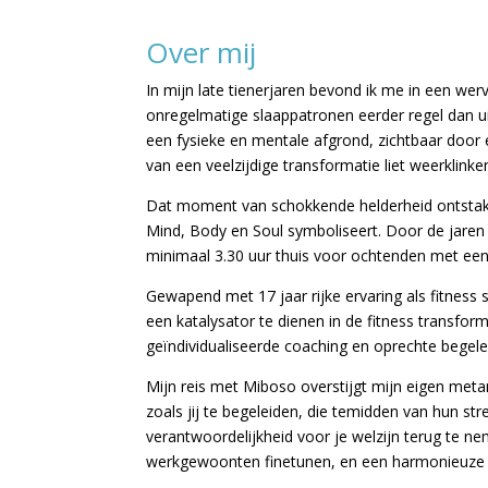
Over mij
In mijn late tienerjaren bevond ik me in een w
onregelmatige slaappatronen eerder regel dan ui
een fysieke en mentale afgrond, zichtbaar door
van een veelzijdige transformatie liet weerklinke
Dat moment van schokkende helderheid ontstak 
Mind, Body en Soul symboliseert. Door de jaren 
minimaal 3.30 uur thuis voor ochtenden met een
Gewapend met 17 jaar rijke ervaring als fitness s
een katalysator te dienen in de fitness transf
geïndividualiseerde coaching en oprechte begel
Mijn reis met Miboso overstijgt mijn eigen met
zoals jij te begeleiden, die temidden van hun st
verantwoordelijkheid voor je welzijn terug te nem
werkgewoonten finetunen, en een harmonieuze bala