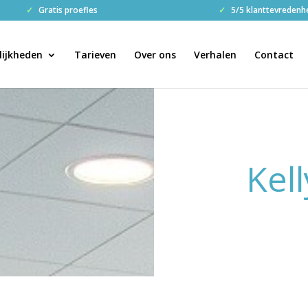
✓
Gratis proefles
✓
5/5 klanttevredenh
ijkheden
Tarieven
Over ons
Verhalen
Contact
Kel