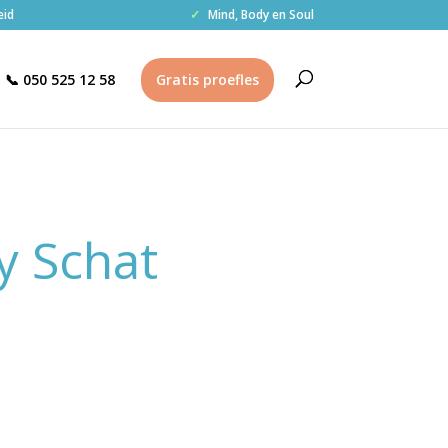
eid
✓
Mind, Body en Soul
📞 050 525 12 58
Gratis proefles
ly Schat