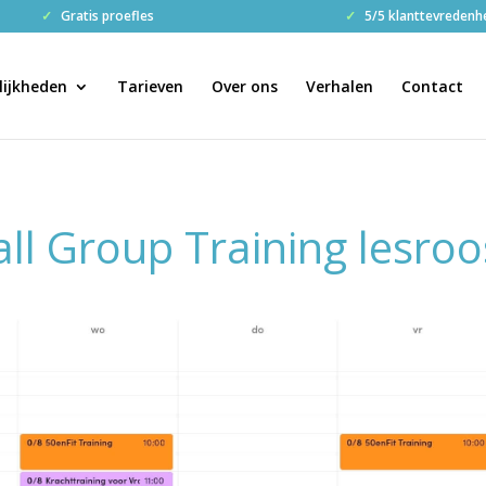
✓
Gratis proefles
✓
5/5 klanttevredenh
ijkheden
Tarieven
Over ons
Verhalen
Contact
ll Group Training lesroo