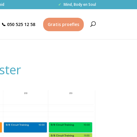
eid
✓
Mind, Body en Soul
📞 050 525 12 58
Gratis proefles
ster