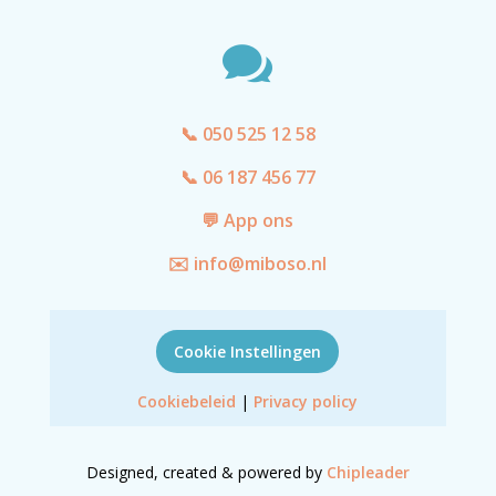

📞 050 525 12 58
📞 06 187 456 77
💬 App ons
✉️ info@miboso.nl
Cookie Instellingen
Cookiebeleid
|
Privacy policy
Designed, created & powered by
Chipleader