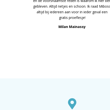
en de voorsnaamste reden is waarom ik hier be
gebleven. Altijd netjes en schoon. Ik raad Mibos
altijd bij iedereen aan voor in ieder geval een
gratis proeflesje!
Milan Mainassy
