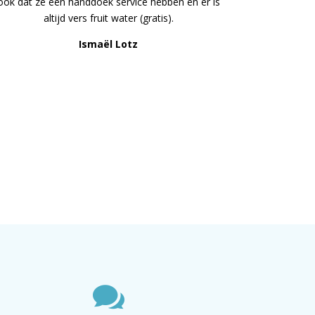
ook dat ze een handdoek service hebben en er is
altijd vers fruit water (gratis).
Ismaël Lotz
