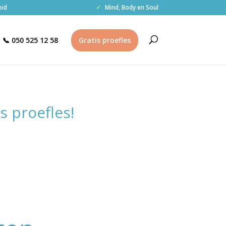
eid
✓
Mind, Body en Soul
📞 050 525 12 58
Gratis proefles
s proefles!
.